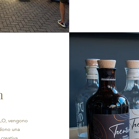
m
ELLO, vengono
idono una
creativa.