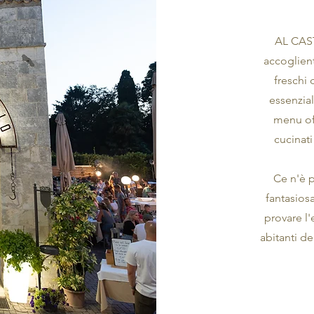
AL CAST
accoglient
freschi
essenzial
menu off
cucinati
Ce n'è p
fantasiosa
provare l
abitanti d