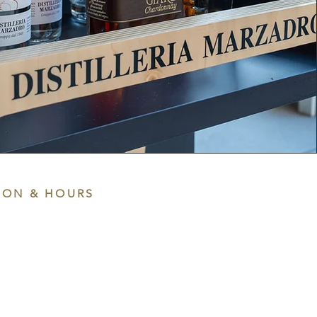
ION & HOURS
 del Lion, 8, 37017
R
30
00