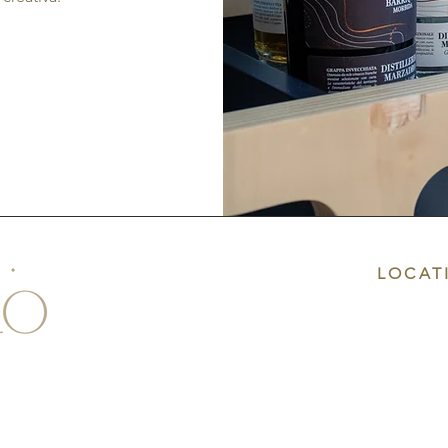
LOCAT
Via Porta
Lazise V
luni joi
12:00 - 14:
18:00 - 22: