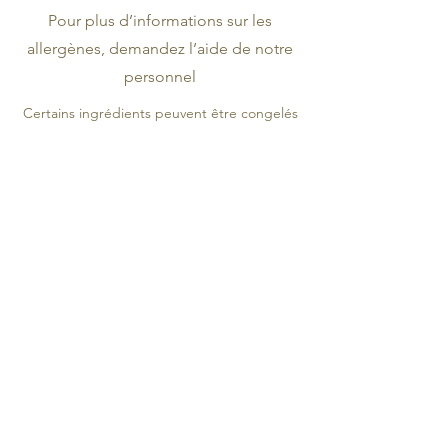
Pour plus d’informations sur les
allergènes, demandez l’aide de notre
personnel
Certains ingrédients peuvent être congelés
LOCATION & HOURS
Via Porta del Lion, 8, 37017
Lazise VR
lundi jeudi
12h - 14h30
18h00 - 22h00
Du vendredi au dimanche