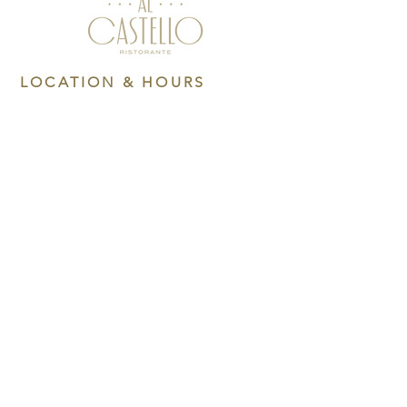
LOCATION & HOURS
Via Porta del Lion, 8, 37017
Lazise VR
lundi jeudi
12h - 14h30
18h00 - 22h00
Du vendredi au dimanche
12h - 14h30
18h00 - 22h30
Contact us at
© 2026 By Ristorante Al Castello.
Powered and secured by